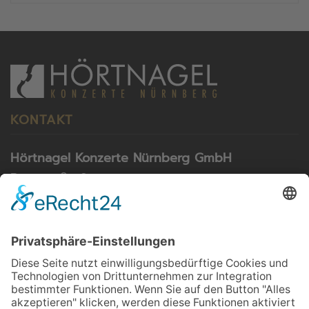
KONTAKT
Hörtnagel Konzerte Nürnberg GmbH
Rosastraße 9
79098 Freiburg
Telefon: 0911 55 80 03
Telefax: 0911 55 04 22
E-Mail:
info@konzerte-hoertnagel.de