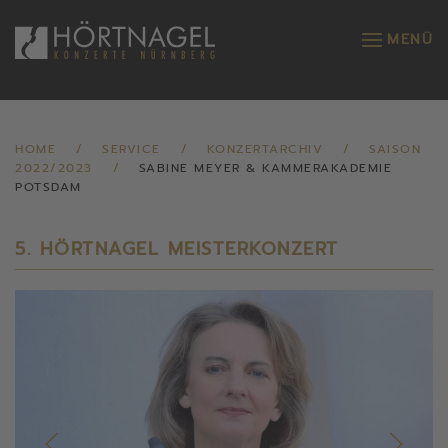
MENÜ
Zum Hauptinhalt springen
HOME
SERVICE
KONZERTARCHIV
SAISON
2022/2023
SABINE MEYER & KAMMERAKADEMIE
POTSDAM
5. HÖRTNAGEL MEISTERKONZERT