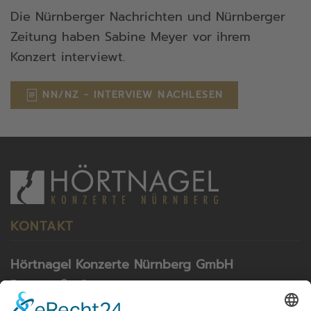
Die Nürnberger Nachrichten und Nürnberger
Zeitung haben Sabine Meyer vor ihrem
Konzert interviewt.
NN/NZ - INTERVIEW NACHLESEN
KONTAKT
Hörtnagel Konzerte Nürnberg GmbH
Rosastraße 9
79098 Freiburg